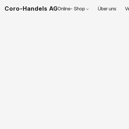
Coro-Handels AG
Online- Shop
Über uns
V