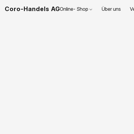
Coro-Handels AG
Online- Shop
Über uns
V