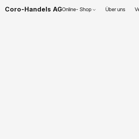
Coro-Handels AG
Online- Shop
Über uns
V