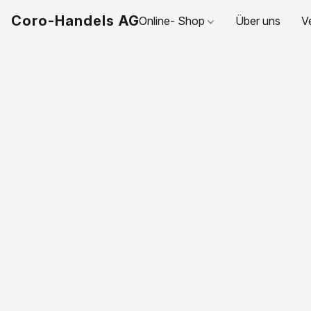
Coro-Handels AG
Online- Shop
Über uns
V