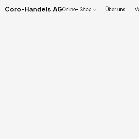
Coro-Handels AG
Online- Shop
Über uns
V