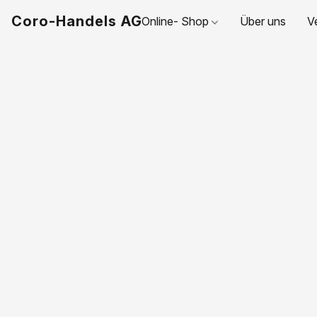
Coro-Handels AG
Online- Shop
Über uns
V