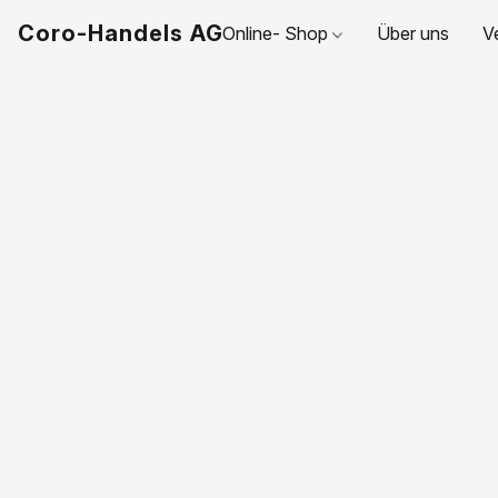
Coro-Handels AG
Online- Shop
Über uns
V