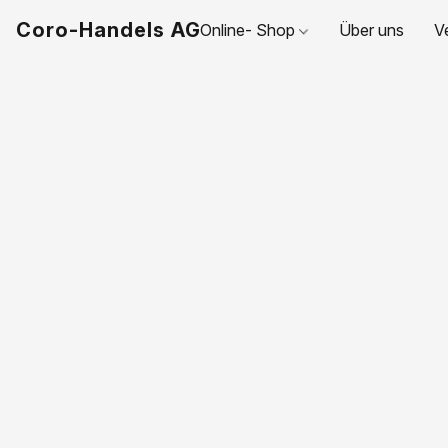
Coro-Handels AG
Online- Shop
Über uns
V