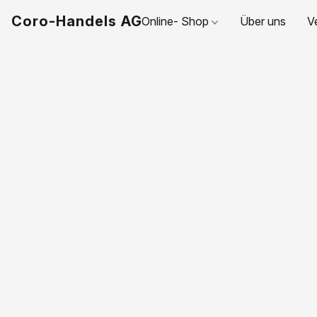
Coro-Handels AG
Online- Shop
Über uns
V