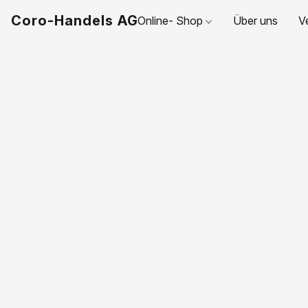
Coro-Handels AG
Online- Shop
Über uns
V