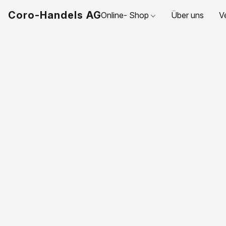
Coro-Handels AG
Online- Shop
Über uns
V