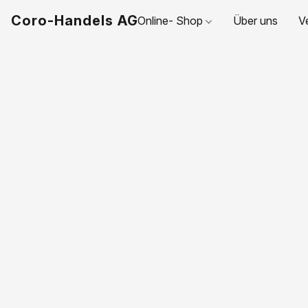
Coro-Handels AG
Online- Shop
Über uns
V