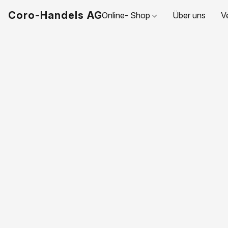
Coro-Handels AG
Online- Shop
Über uns
V