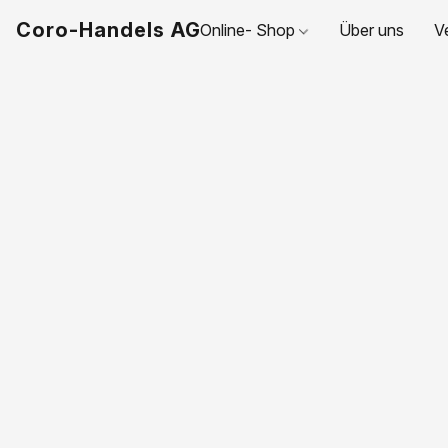
Coro-Handels AG
Online- Shop
Über uns
V