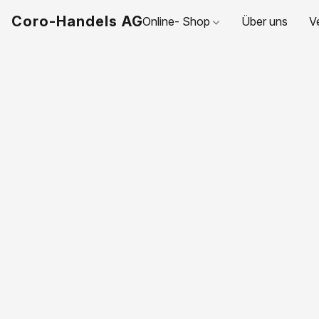
Coro-Handels AG
Online- Shop
Über uns
V