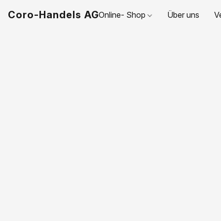
Coro-Handels AG
Online- Shop
Über uns
V