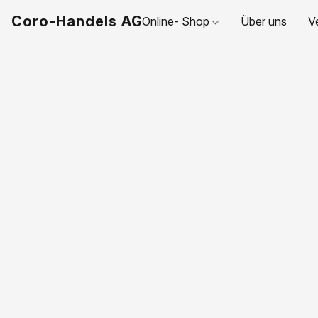
Coro-Handels AG
Online- Shop
Über uns
V