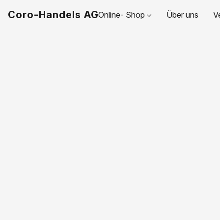
Coro-Handels AG
Online- Shop
Über uns
V