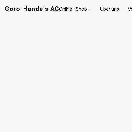
Coro-Handels AG
Online- Shop
Über uns
V