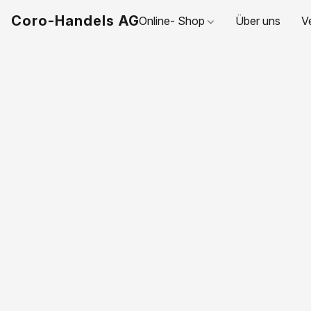
Coro-Handels AG
Online- Shop
Über uns
V