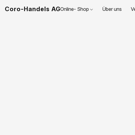
Coro-Handels AG
Online- Shop
Über uns
V