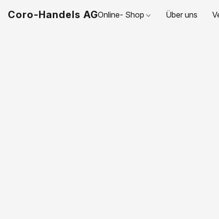
Coro-Handels AG
Online- Shop
Über uns
V