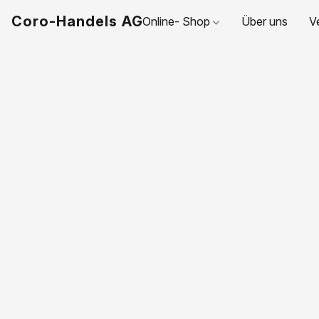
Coro-Handels AG
Online- Shop
Über uns
V