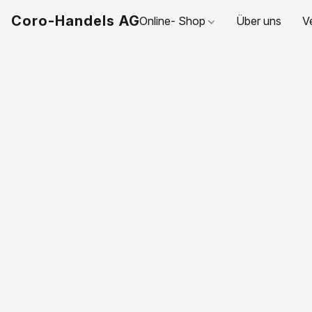
Coro-Handels AG
Online- Shop
Über uns
V