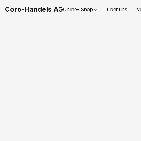
Coro-Handels AG
Online- Shop
Über uns
V