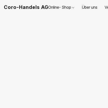
Coro-Handels AG
Online- Shop
Über uns
V