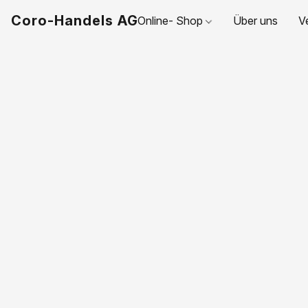
Coro-Handels AG
Online- Shop
Über uns
V