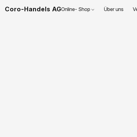
Coro-Handels AG
Online- Shop
Über uns
V