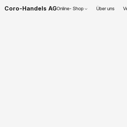
Coro-Handels AG
Online- Shop
Über uns
V