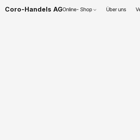
Coro-Handels AG
Online- Shop
Über uns
V