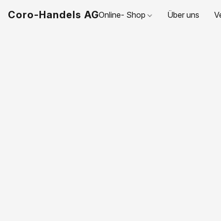
Coro-Handels AG
Online- Shop
Über uns
V