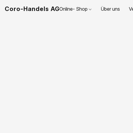
Coro-Handels AG
Online- Shop
Über uns
V