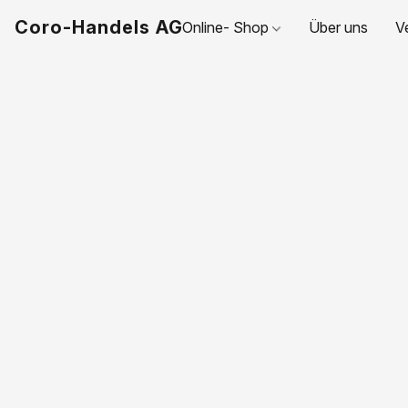
Coro-Handels AG
Online- Shop
Über uns
V