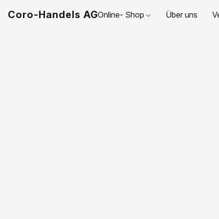
Coro-Handels AG
Online- Shop
Über uns
V