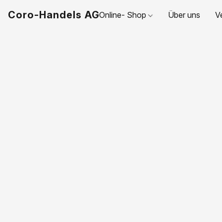
Coro-Handels AG
Online- Shop
Über uns
V