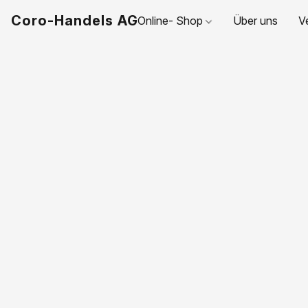
Coro-Handels AG
Online- Shop
Über uns
V