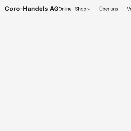
Coro-Handels AG
Online- Shop
Über uns
V