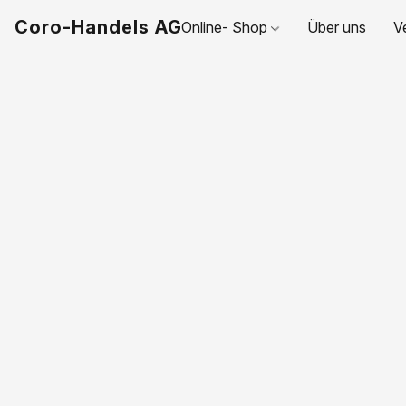
Coro-Handels AG
Online- Shop
Über uns
V