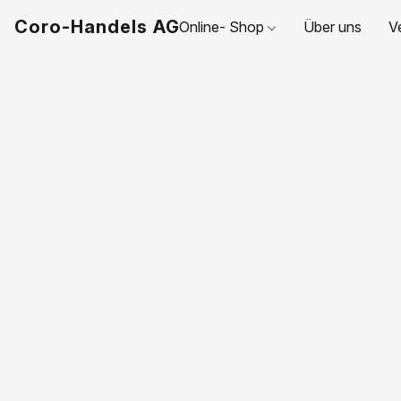
Coro-Handels AG
Online- Shop
Über uns
V