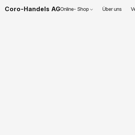
Coro-Handels AG
Online- Shop
Über uns
V