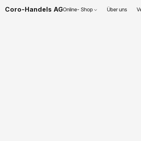
Coro-Handels AG
Online- Shop
Über uns
V