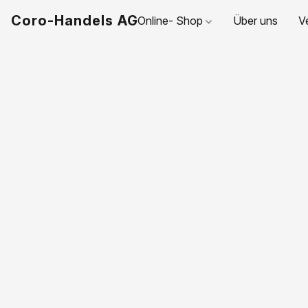
Coro-Handels AG
Online- Shop
Über uns
V