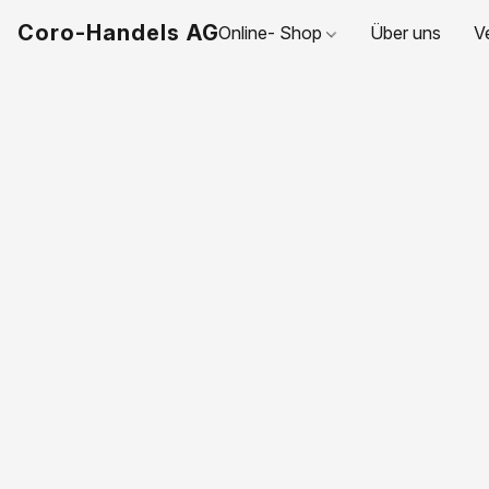
Coro-Handels AG
Online- Shop
Über uns
V