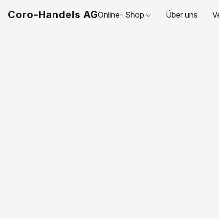
Coro-Handels AG
Online- Shop
Über uns
V