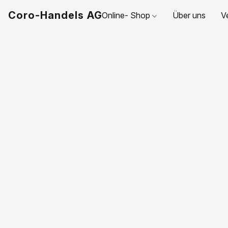
Coro-Handels AG
Online- Shop
Über uns
V