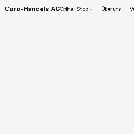
Coro-Handels AG
Online- Shop
Über uns
V