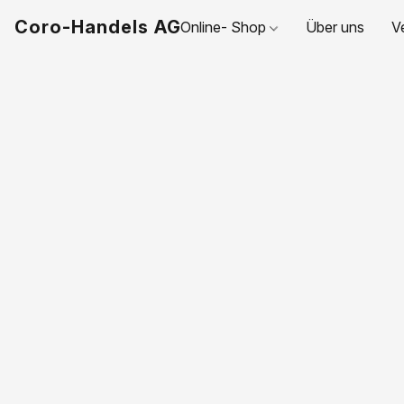
Coro-Handels AG
Online- Shop
Über uns
V