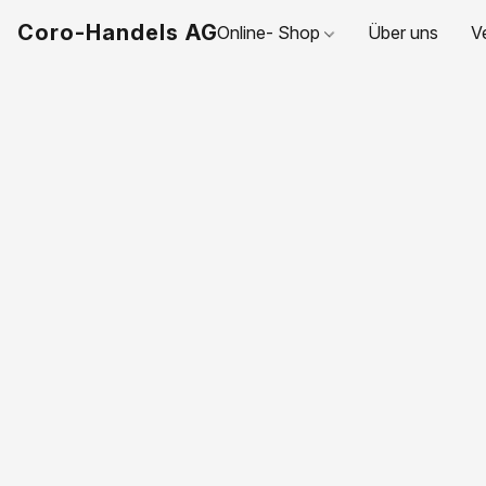
Coro-Handels AG
Online- Shop
Über uns
V