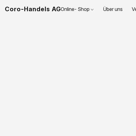
Coro-Handels AG
Online- Shop
Über uns
V