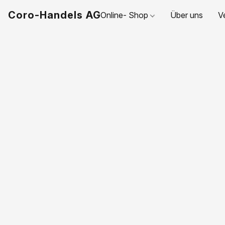
Coro-Handels AG
Online- Shop
Über uns
V